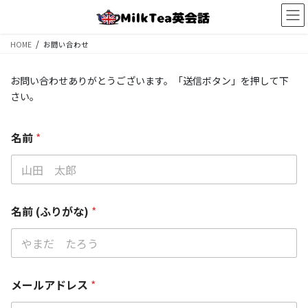
コ
ナ
ン
ビ
テ
ゲ
HOME
お問い合わせ
ン
ー
ツ
シ
へ
ョ
お問い合わせありがとうございます。「送信ボタン」を押して下
ス
ン
さい。
キ
に
ッ
移
プ
動
名前
*
名前 (ふりがな)
*
メールアドレス
*