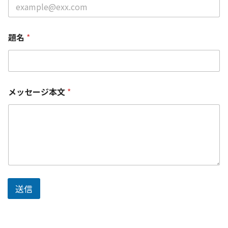
名
題名
*
前
*
(
ふ
り
が
メッセージ本文
*
な
)
送信