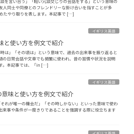
「冗談を言い合う」「軽い冗談交じりの会話をする」という意味の
友人同士や同僚とのフレンドリーな掛け合いを指すことが多
たやり取りを表します。本記事で […]
イギリス英語
ysの意味と使い方を例文で紹介
」は、「当時は」「その頃は」という意味で、過去の出来事を振り返ると
語の日常会話や文章でも頻繁に使われ、昔の習慣や状況を説明
。本記事では、「in […]
イギリス英語
y timeの意味と使い方を例文で紹介
time” は、「それが唯一の機会だ」「その時しかない」といった意味で使わ
出来事や条件が一度きりであることを強調する際に役立ちます
イギリス英語