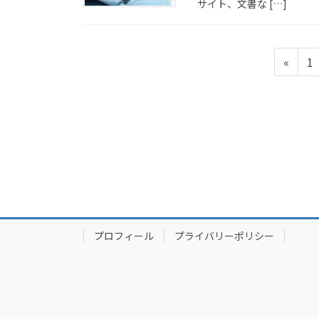
サイト、文書な […]
投
固
«
1
稿
定
ペ
の
ー
ペ
ジ
ー
ジ
送
り
プロフィール
プライバリーポリシー