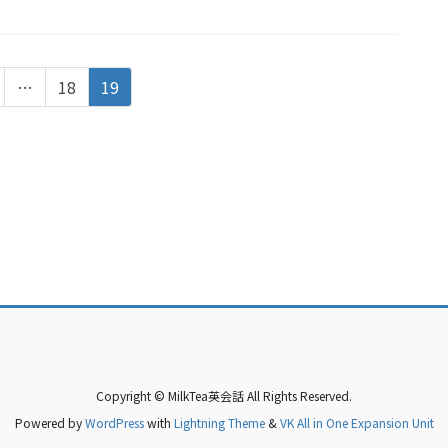
固
固
…
18
19
定
定
ペ
ペ
ー
ー
ジ
ジ
Copyright © MilkTea英会話 All Rights Reserved.
Powered by
WordPress
with
Lightning Theme
&
VK All in One Expansion Unit