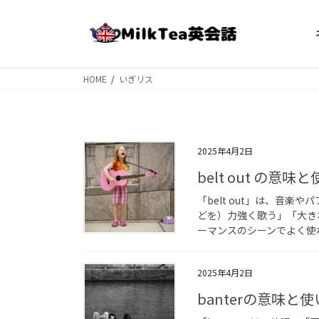
コ
ナ
ン
ビ
テ
ゲ
ン
ー
ツ
シ
HOME
いぎリス
へ
ョ
ス
ン
キ
に
ッ
移
2025年4月2日
プ
動
belt out の意
「belt out」は、音
どを）力強く歌う」「大き
ーマンスのシーンでよく使わ
2025年4月2日
banterの意味と