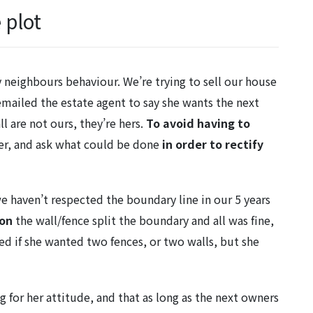
 plot
 neighbours behaviour. We’re trying to sell our house
emailed the estate agent to say she wants the next
 are not ours, they’re hers.
To avoid having to
her, and ask what could be done
in order to rectify
we haven’t respected the boundary line in our 5 years
ion
the wall/fence split the boundary and all was fine,
ed if she wanted two fences, or two walls, but she
g for her attitude, and that as long as the next owners