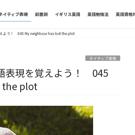
ネイティブ表現
前置詞
イギリス英語
英語勉強法
英語資格
5 My neighbour has lost the plot
ネイティブ表現
表現を覚えよう！ 045
 the plot