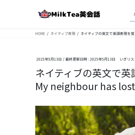
コ
ナ
ン
ビ
テ
ゲ
ン
ー
ツ
シ
HOME
ネイティブ表現
ネイティブの英文で英語表現を覚えよう！ 04
へ
ョ
ス
ン
キ
に
2025年5月13日
/ 最終更新日時 :
2025年5月13日
いぎリス
ッ
移
プ
動
ネイティブの英文で英語
My neighbour has lost