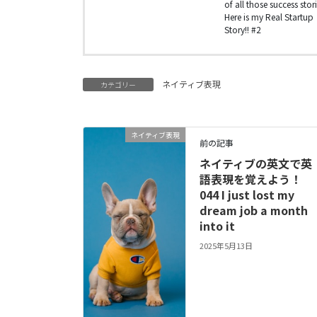
of all those success stori
Here is my Real Startup
Story!! #2
ネイティブ表現
カテゴリー
ネイティブ表現
前の記事
ネイティブの英文で英
語表現を覚えよう！
044 I just lost my
dream job a month
into it
2025年5月13日