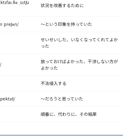
ektɪfaɪ ðə ˌsɪtʃu
状況を改善するために
ɪmˈpreʃən/
〜という印象を持っていた
せいせいした、いなくなってくれてよか
った
放っておけばよかった、干渉しない方が
/
よかった
不法侵入する
spektɪd/
〜だろうと思っていた
順番に、代わりに、その結果