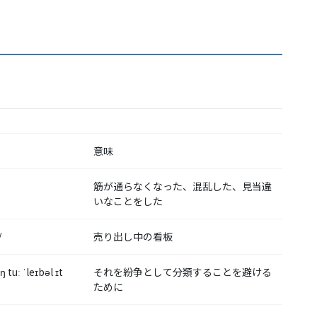
意味
筋が通らなくなった、混乱した、見当違
いなことをした
/
売り出し中の看板
 tuː ˈleɪbəl ɪt
それを紛争として分類することを避ける
ために