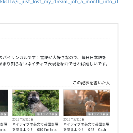
1kks1lw/i_just_lost_my_dream_job_a_month_into_it
のバイリンガルです！言語が大好きなので、毎日日本語を
あまり知らないネイティブ表現を紹介できれば嬉しいです。
この記事を書いた人
ブ表現
ネイティブ表現
ネイティブ表現
2025年5月13日
2025年5月13日
表現
ネイティブの英文で英語表現
ネイティブの英文で英語表現
red
を覚えよう！ 050 I’m tired
を覚えよう！ 048 Cash