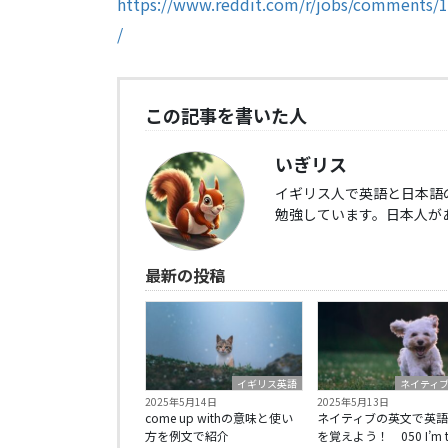
https://www.reddit.com/r/jobs/comments/
/
この記事を書いた人
いぎリス
イギリス人で英語と日本語
勉強しています。日本人が
最新の投稿
イギリス英語
ネイティ
2025年5月14日
2025年5月13日
come up withの意味と使い
ネイティブの英文で英語
方を例文で紹介
を覚えよう！ 050 I’m ti