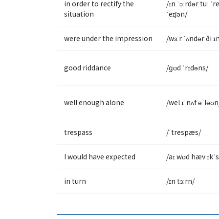
in order to rectify the
/ɪn ˈɔːrdər tuː ˈr
situation
ˈeɪʃən/
were under the impression
/wɜːr ˈʌndər ði 
good riddance
/ɡʊd ˈrɪdəns/
well enough alone
/wel ɪˈnʌf əˈləʊn
trespass
/ˈtrespæs/
I would have expected
/aɪ wʊd hæv ɪkˈ
in turn
/ɪn tɜːrn/