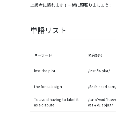
上級者に慣れます！一緒に頑張りましょう！
単語リスト
キーワード
発音記号
lost the plot
/lɒst ðə plɒt/
the for sale sign
/ðə fɔːr seɪl saɪn
To avoid having to label it
/tuː əˈvɔɪd ˈhævɪŋ
as a dispute
æz ə dɪˈspjuːt/