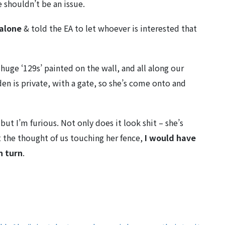
 shouldn’t be an issue.
alone
& told the EA to let whoever is interested that
uge ‘129s’ painted on the wall, and all along our
den is private, with a gate, so she’s come onto and
ut I’m furious. Not only does it look shit – she’s
t the thought of us touching her fence,
I would have
n turn
.