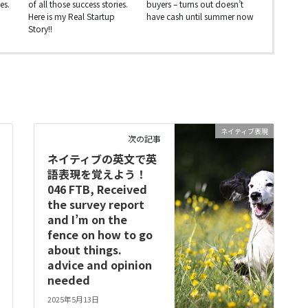
es.
of all those success stories.
buyers – turns out doesn’t
Here is my Real Startup
have cash until summer now
Story!!
ネイティブ表現
次の記事
ネイティブの英文で英
語表現を覚えよう！
046 FTB, Received
the survey report
and I’m on the
fence on how to go
about things.
advice and opinion
needed
2025年5月13日