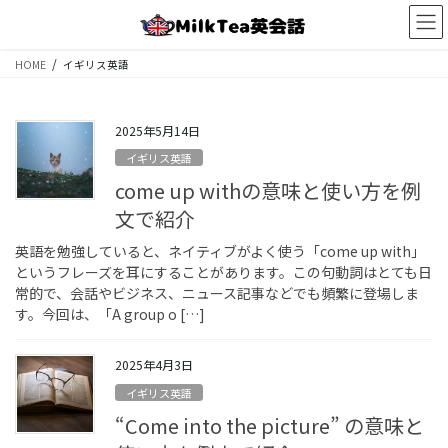
コ
ナ
ン
ビ
テ
ゲ
HOME
イギリス英語
ン
ー
ツ
シ
へ
ョ
2025年5月14日
ス
ン
キ
に
イギリス英語
ッ
移
come up withの意味と使い方を例
プ
動
文で紹介
英語を勉強していると、ネイティブがよく使う「come up with」
というフレーズを耳にすることがあります。この句動詞はとても日
常的で、会話やビジネス、ニュース記事などでも頻繁に登場しま
す。今回は、「A group o […]
2025年4月3日
イギリス英語
“Come into the picture” の意味と