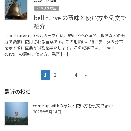
2025年4月2日
イギリス英語
bell curve の意味と使い方を例文で
紹介
「bell curve」（ベルカーブ）は、統計学や心理学、教育などの分
野で頻繁に使用される言葉です。この用語は、特にデータの分布
を示す際に重要な役割を果たします。この記事では、「bell
curve」の意味、使い方、発音 […]
投
固
固
固
1
2
…
4
»
稿
定
定
定
ペ
ペ
ペ
の
最近の投稿
ー
ー
ー
ペ
ジ
ジ
ジ
ー
come up withの意味と使い方を例文で紹介
2025年5月14日
ジ
送