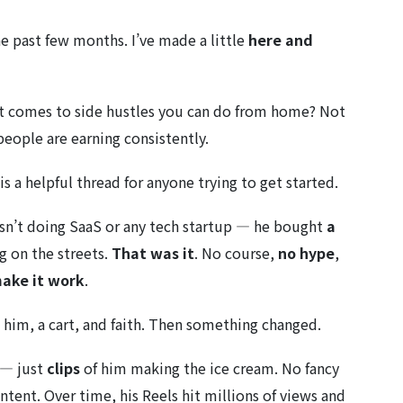
e past few months. I’ve made a little
here and
it comes to side hustles you can do from home? Not
 people are earning consistently.
s a helpful thread for anyone trying to get started.
asn’t doing SaaS or any tech startup — he bought
a
g on the streets.
That was it
. No course,
no hype
,
make it work
.
t him, a cart, and faith. Then something changed.
 — just
clips
of him making the ice cream. No fancy
ontent. Over time, his Reels hit millions of views and