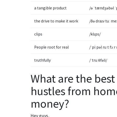
a tangible product
/ə ˈtændʒəbəl ˈ
the drive to make it work
/ðə draɪv tuː meɪ
clips
/klɪps/
People root for real
/ˈpiːpəl ruːt fɔːr 
truthfully
/ˈtruːθfəli/
What are the best 
hustles from hom
money?
Hey guys,