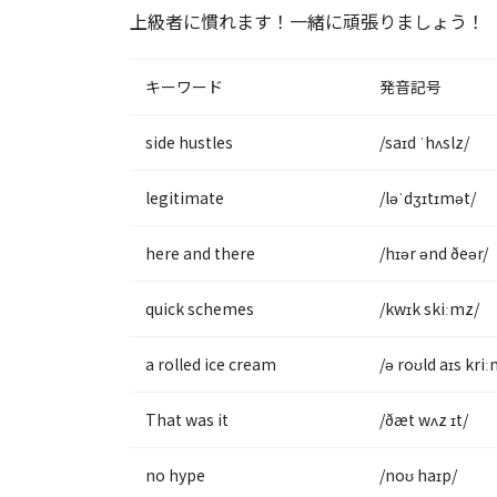
上級者に慣れます！一緒に頑張りましょう！
キーワード
発音記号
side hustles
/saɪd ˈhʌslz/
legitimate
/ləˈdʒɪtɪmət/
here and there
/hɪər ənd ðeər/
quick schemes
/kwɪk skiːmz/
a rolled ice cream
/ə roʊld aɪs kriː
That was it
/ðæt wʌz ɪt/
no hype
/noʊ haɪp/