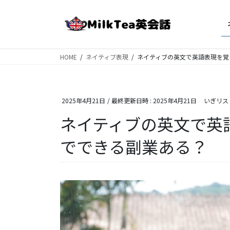
コ
ナ
ン
ビ
テ
ゲ
ン
ー
ツ
シ
HOME
ネイティブ表現
ネイティブの英文で英語表現を覚
へ
ョ
ス
ン
キ
に
2025年4月21日
/ 最終更新日時 :
2025年4月21日
いぎリス
ッ
移
プ
動
ネイティブの英文で英
でできる副業ある？