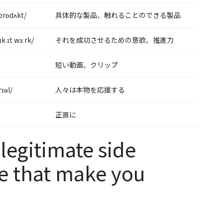
prɒdʌkt/
具体的な製品、触れることのできる製品
k ɪt wɜːrk/
それを成功させるための意欲、推進力
短い動画、クリップ
rɪəl/
人々は本物を応援する
正直に
legitimate side
e that make you