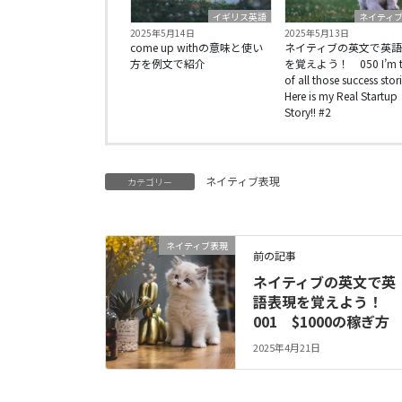
イギリス英語
ネイティ
2025年5月14日
2025年5月13日
come up withの意味と使い
ネイティブの英文で英語
方を例文で紹介
を覚えよう！ 050 I’m ti
of all those success stori
Here is my Real Startup
Story!! #2
ネイティブ表現
カテゴリー
ネイティブ表現
前の記事
ネイティブの英文で英
語表現を覚えよう！
001 $1000の稼ぎ方
2025年4月21日