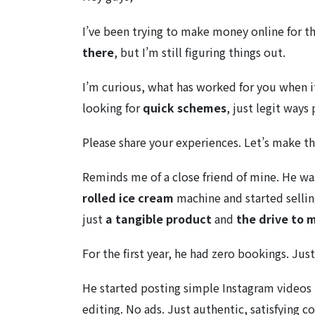
I’ve been trying to make money online for th
there
, but I’m still figuring things out.
I’m curious, what has worked for you when 
looking for
quick schemes
, just legit ways
Please share your experiences. Let’s make thi
Reminds me of a close friend of mine. He w
rolled ice cream
machine and started sellin
just
a tangible product
and
the drive to 
For the first year, he had zero bookings. Jus
He started posting simple Instagram videos
editing. No ads. Just authentic, satisfying c