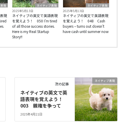
ブ表現
ネイティブ表現
ネイティブ表現
2025年5月13日
2025年5月13日
表現
ネイティブの英文で英語表現
ネイティブの英文で英語表現
red
を覚えよう！ 050 I’m tired
を覚えよう！ 048 Cash
es.
of all those success stories.
buyers – turns out doesn’t
Here is my Real Startup
have cash until summer now
Story!!
ネイティブ表現
次の記事
ネイティブの英文で英
語表現を覚えよう！
003 親権を争って
2025年4月21日