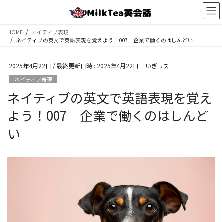
コ
ナ
ン
ビ
テ
ゲ
HOME
ネイティブ表現
ン
ー
ネイティブの英文で英語表現を覚えよう！007 企業で働くのはしんどい
ツ
シ
へ
ョ
2025年4月22日
/ 最終更新日時 :
2025年4月22日
いぎリス
ス
ン
キ
に
ネイティブ表現
ッ
移
ネイティブの英文で英語表現を覚え
プ
動
よう！007 企業で働くのはしんど
い