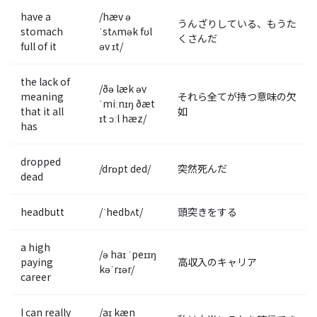
have a
/hæv ə
うんざりしている、もうた
stomach
ˈstʌmək fʊl
くさんだ
full of it
əv ɪt/
the lack of
/ðə læk əv
meaning
それら全てが持つ意味の欠
ˈmiːnɪŋ ðæt
that it all
如
ɪt ɔːl hæz/
has
dropped
/drɒpt ded/
突然死んだ
dead
headbutt
/ˈhedbʌt/
頭突きをする
a high
/ə haɪ ˈpeɪɪŋ
paying
高収入のキャリア
kəˈrɪər/
career
I can really
/aɪ kæn