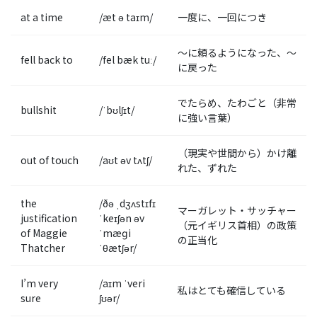
at a time
/æt ə taɪm/
一度に、一回につき
～に頼るようになった、～
fell back to
/fel bæk tuː/
に戻った
でたらめ、たわごと（非常
bullshit
/ˈbʊlʃɪt/
に強い言葉）
（現実や世間から）かけ離
out of touch
/aʊt əv tʌtʃ/
れた、ずれた
the
/ðə ˌdʒʌstɪfɪ
マーガレット・サッチャー
justification
ˈkeɪʃən əv
（元イギリス首相）の政策
of Maggie
ˈmæɡi
の正当化
Thatcher
ˈθætʃər/
I’m very
/aɪm ˈveri
私はとても確信している
sure
ʃʊər/