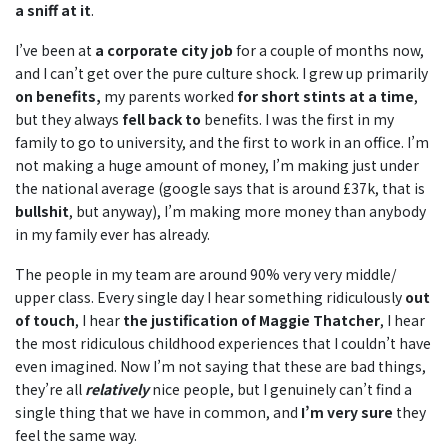
a sniff at it
.
I’ve been at
a corporate city job
for a couple of months now,
and I can’t get over the pure culture shock. I grew up primarily
on benefits,
my parents worked
for short stints
at a time
,
but they always
fell back to
benefits. I was the first in my
family to go to university, and the first to work in an office. I’m
not making a huge amount of money, I’m making just under
the national average (google says that is around £37k, that is
bullshit
, but anyway), I’m making more money than anybody
in my family ever has already.
The people in my team are around 90% very very middle/
upper class. Every single day I hear something ridiculously
out
of touch
, I hear
the justification of Maggie Thatcher
, I hear
the most ridiculous childhood experiences that I couldn’t have
even imagined. Now I’m not saying that these are bad things,
they’re all
relatively
nice people, but I genuinely can’t find a
single thing that we have in common, and
I’m very sure
they
feel the same way.