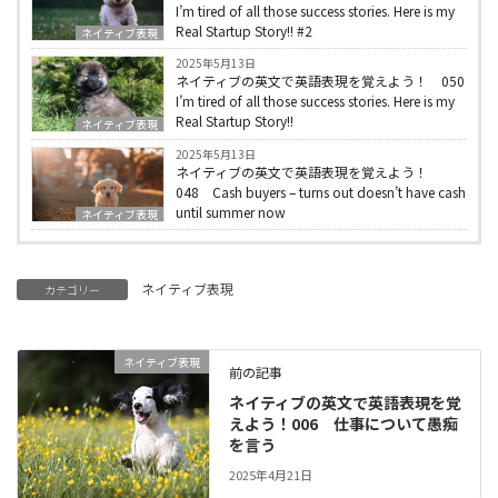
I’m tired of all those success stories. Here is my
Real Startup Story!! #2
ネイティブ表現
2025年5月13日
ネイティブの英文で英語表現を覚えよう！ 050
I’m tired of all those success stories. Here is my
Real Startup Story!!
ネイティブ表現
2025年5月13日
ネイティブの英文で英語表現を覚えよう！
048 Cash buyers – turns out doesn’t have cash
until summer now
ネイティブ表現
ネイティブ表現
カテゴリー
ネイティブ表現
前の記事
ネイティブの英文で英語表現を覚
えよう！006 仕事について愚痴
を言う
2025年4月21日