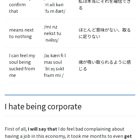
私は本当にそれを確信でき
confirm
ˈriːəli kən
る
that
ˈfɜːm ðæt/
/miːnz
means next
ほとんど意味がない、取る
nekst tuː
to nothing
に足りない
ˈnʌθɪŋ/
I can feel my
/aɪ kæn fiːl
soul being
maɪ soʊl
魂が吸い取られるように感
sucked from
ˈbiːɪŋ sʌkt
じる
me
frəm miː/
I hate being corporate
First of all,
I will say that
I do feel bad complaining about
having a job in this economy, it took me months to even
get