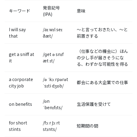
発音記号
キーワード
意味
(IPA)
I will say
/aɪ wɪl seɪ
～と言っておきたい、～と
that
ðæt/
前置きする
（仕事などの機会に）ほん
get a sniff at
/ɡet ə snɪf
の少し手が届きそうにな
it
æt ɪt/
る、わずかな可能性を得る
a corporate
/ə ˈkɔːrpərət
都会にある大企業での仕事
city job
ˈsɪti dʒɒb/
/ɒn
on benefits
生活保護を受けて
ˈbenɪfɪts/
for short
/fɔːr ʃɔːrt
短期間の間
stints
stɪnts/