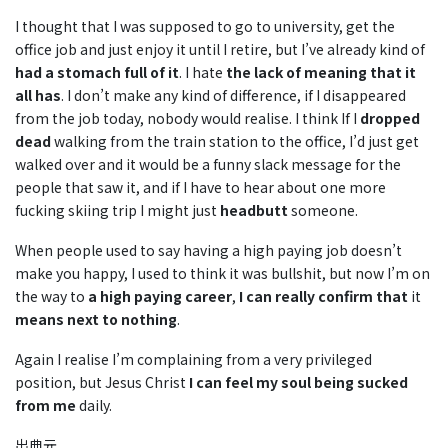
I thought that I was supposed to go to university, get the
office job and just enjoy it until I retire, but I’ve already kind of
had a stomach full of it
. I hate
the lack of meaning that it
all has
. I don’t make any kind of difference, if I disappeared
from the job today, nobody would realise. I think If I
dropped
dead
walking from the train station to the office, I’d just get
walked over and it would be a funny slack message for the
people that saw it, and if I have to hear about one more
fucking skiing trip I might just
headbutt
someone.
When people used to say having a high paying job doesn’t
make you happy, I used to think it was bullshit, but now I’m on
the way to
a high paying career
,
I can really confirm that
it
means next to nothing
.
Again I realise I’m complaining from a very privileged
position, but Jesus Christ
I can feel my soul being sucked
from me
daily.
出典元