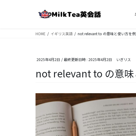
コ
ナ
ン
ビ
テ
ゲ
ン
ー
ツ
シ
HOME
イギリス英語
not relevant to の意味と使い方
へ
ョ
ス
ン
キ
に
2025年4月2日
/ 最終更新日時 :
2025年4月2日
いぎリス
ッ
移
プ
動
not relevant t