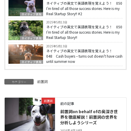
ネイティブの英文で英語表現を覚えよう！ 050
I’m tired of all those success stories. Here is my
Real Startup Story!! #2
ネイティブ表現
2025年5月13日
ネイティブの英文で英語表現を覚えよう！ 050
I’m tired of all those success stories. Here is my
Real Startup Story!!
ネイティブ表現
2025年5月13日
ネイティブの英文で英語表現を覚えよう！
048 Cash buyers – turns out doesn’t have cash
until summer now
ネイティブ表現
前置詞
カテゴリー
前置詞
前の記事
前置詞on behalf ofの奥深き世
界を徹底解説！前置詞の世界を
分析しようシリーズ
2025年4月18日