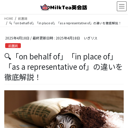
コ
ナ
ン
ビ
テ
ゲ
HOME
前置詞
ン
ー
🔍「on behalf of」「in place of」「as a representative of」の違いを徹底解説！
ツ
シ
へ
ョ
2025年4月18日
/ 最終更新日時 :
2025年4月18日
いぎリス
ス
ン
キ
に
前置詞
ッ
移
🔍「on behalf of」「in place of」
プ
動
「as a representative of」の違いを
徹底解説！