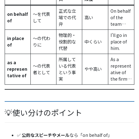
正式な立
On behalf
on behalf
～を代表
場での代
高い
of the
of
して
弁
team…
物理的・
I’ll go in
in place
～の代わ
役割的な
中くらい
place of
of
りに
代替
him.
所属して
As a
as a
～の代表
いる代表
represent
represen
やや高い
者として
という事
ative of
tative of
実
the firm…
💡使い分けのポイント
✅
公的なスピーチやメール
なら「on behalf of」