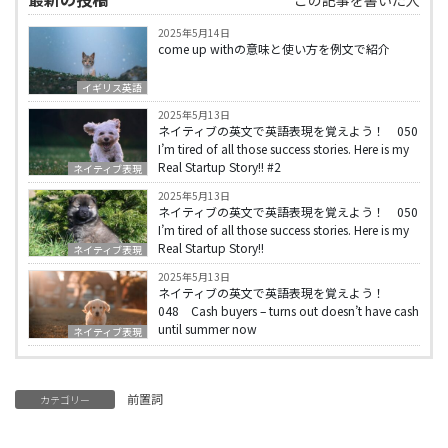
この記事を書いた人
2025年5月14日
come up withの意味と使い方を例文で紹介
イギリス英語
2025年5月13日
ネイティブの英文で英語表現を覚えよう！ 050
I’m tired of all those success stories. Here is my
Real Startup Story!! #2
ネイティブ表現
2025年5月13日
ネイティブの英文で英語表現を覚えよう！ 050
I’m tired of all those success stories. Here is my
Real Startup Story!!
ネイティブ表現
2025年5月13日
ネイティブの英文で英語表現を覚えよう！
048 Cash buyers – turns out doesn’t have cash
until summer now
ネイティブ表現
前置詞
カテゴリー