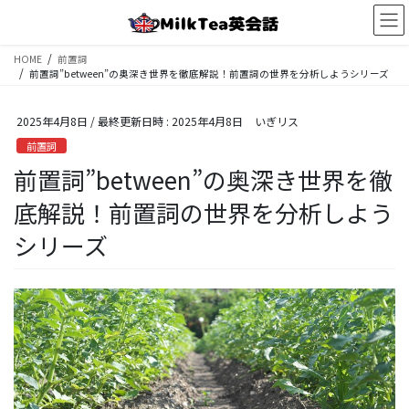
コ
ナ
ン
ビ
テ
ゲ
HOME
前置詞
ン
ー
前置詞”between”の奥深き世界を徹底解説！前置詞の世界を分析しようシリーズ
ツ
シ
へ
ョ
2025年4月8日
/ 最終更新日時 :
2025年4月8日
いぎリス
ス
ン
キ
に
前置詞
ッ
移
前置詞”between”の奥深き世界を徹
プ
動
底解説！前置詞の世界を分析しよう
シリーズ