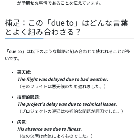
が予期せぬ事情であることを伝えています。
補足：この「due to」はどんな言葉
とよく組み合わさる？
「due to」は以下のような単語と組み合わせて使われることが多
いです。
悪天候
:
The flight was delayed due to bad weather.
（そのフライトは悪天候のため遅れました。）
技術的問題
:
The project’s delay was due to technical issues.
（プロジェクトの遅延は技術的な問題が原因でした。）
病気
:
His absence was due to illness.
（彼の欠席は病気によるものでした。）