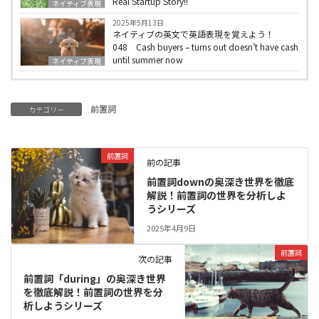
Real Startup Story!!
ネイティブ表現
2025年5月13日
ネイティブの英文で英語表現を覚えよう！
048 Cash buyers – turns out doesn’t have cash
until summer now
ネイティブ表現
前置詞
カテゴリー
前置詞
前の記事
前置詞downの奥深き世界を徹底
解説！前置詞の世界を分析しよ
うシリーズ
2025年4月9日
前置詞
次の記事
前置詞「during」の奥深き世界
を徹底解説！前置詞の世界を分
析しようシリーズ