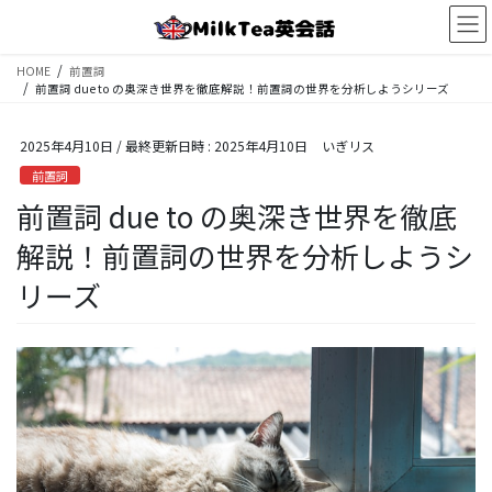
コ
ナ
ン
ビ
テ
ゲ
HOME
前置詞
ン
ー
前置詞 due to の奥深き世界を徹底解説！前置詞の世界を分析しようシリーズ
ツ
シ
へ
ョ
2025年4月10日
/ 最終更新日時 :
2025年4月10日
いぎリス
ス
ン
キ
に
前置詞
ッ
移
前置詞 due to の奥深き世界を徹底
プ
動
解説！前置詞の世界を分析しようシ
リーズ