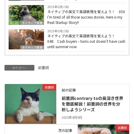
2025年5月13日
ネイティブの英文で英語表現を覚えよう！ 050
I’m tired of all those success stories. Here is my
Real Startup Story!!
ネイティブ表現
2025年5月13日
ネイティブの英文で英語表現を覚えよう！
048 Cash buyers – turns out doesn’t have cash
until summer now
ネイティブ表現
前置詞
カテゴリー
前置詞
前の記事
前置詞contrary toの奥深き世界
を徹底解説！前置詞の世界を分
析しようシリーズ
2025年4月9日
前置詞
次の記事