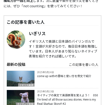
構成力が一段と向上
します。次に数量や条件を扱う文を書くとき
には、ぜひ「not counting」を使ってみてください！
この記事を書いた人
いぎリス
イギリス人で英語と日本語のバイリンガルで
す！言語が大好きなので、毎日日本語を勉強し
ています。日本人があまり知らないネイティブ
表現を紹介できれば嬉しいです。
最新の投稿
この記事を書いた人
2025年5月14日
come up withの意味と使い方を例文で紹介
イギリス英語
2025年5月13日
ネイティブの英文で英語表現を覚えよう！ 050
I’m tired of all those success stories. Here is my
Real Startup Story!! #2
ネイティブ表現