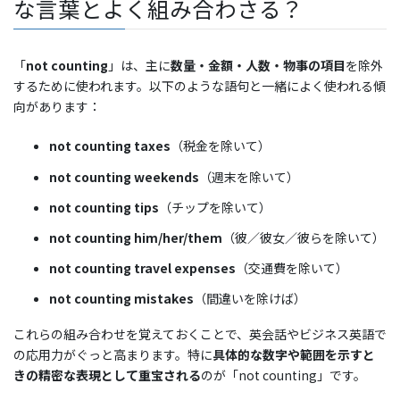
な言葉とよく組み合わさる？
「
not counting
」は、主に
数量・金額・人数・物事の項目
を除外
するために使われます。以下のような語句と一緒によく使われる傾
向があります：
not counting taxes
（税金を除いて）
not counting weekends
（週末を除いて）
not counting tips
（チップを除いて）
not counting him/her/them
（彼／彼女／彼らを除いて）
not counting travel expenses
（交通費を除いて）
not counting mistakes
（間違いを除けば）
これらの組み合わせを覚えておくことで、英会話やビジネス英語で
の応用力がぐっと高まります。特に
具体的な数字や範囲を示すと
きの精密な表現として重宝される
のが「not counting」です。