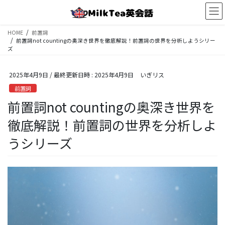
コ
ナ
ン
ビ
テ
ゲ
HOME
前置詞
ン
ー
前置詞not countingの奥深き世界を徹底解説！前置詞の世界を分析しようシリー
ツ
シ
ズ
へ
ョ
ス
ン
2025年4月9日
/ 最終更新日時 :
2025年4月9日
いぎリス
キ
に
ッ
移
前置詞
プ
動
前置詞not countingの奥深き世界を
徹底解説！前置詞の世界を分析しよ
うシリーズ