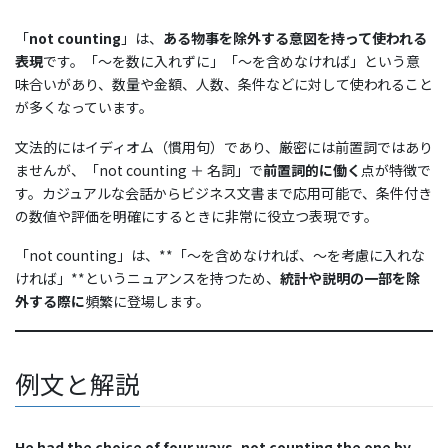
「
not counting
」は、
ある物事を除外する意図を持って使われる
表現
です。「〜を数に入れずに」「〜を含めなければ」という意
味合いがあり、数量や金額、人数、条件などに対して使われること
が多くなっています。
文法的にはイディオム（慣用句）であり、厳密には前置詞ではあり
ませんが、「not counting ＋ 名詞」で
前置詞的に働く
点が特徴で
す。カジュアルな会話からビジネス文書まで応用可能で、条件付き
の数値や評価を明確にするときに非常に役立つ表現です。
「not counting」は、**「〜を含めなければ、〜を考慮に入れな
ければ」**というニュアンスを持つため、
統計や説明の一部を除
外する際に
頻繁に登場します。
例文と解説
He had the choice of four ways, not counting the one by