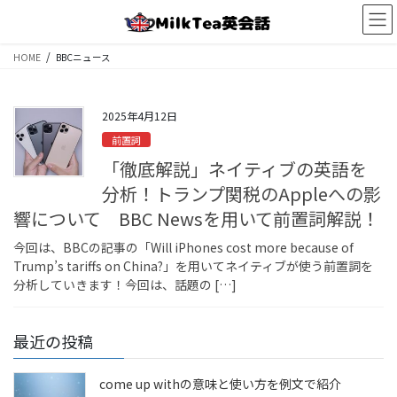
コ
ナ
ン
ビ
テ
ゲ
HOME
BBCニュース
ン
ー
ツ
シ
へ
ョ
2025年4月12日
ス
ン
キ
に
前置詞
ッ
移
「徹底解説」ネイティブの英語を
プ
動
分析！トランプ関税のAppleへの影
響について BBC Newsを用いて前置詞解説！
今回は、BBCの記事の「Will iPhones cost more because of
Trump’s tariffs on China?」を用いてネイティブが使う前置詞を
分析していきます！今回は、話題の […]
最近の投稿
come up withの意味と使い方を例文で紹介