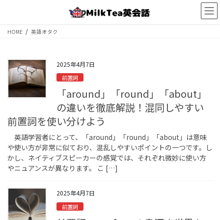
コ
ナ
ン
ビ
テ
ゲ
HOME
英語オタク
ン
ー
ツ
シ
へ
ョ
2025年4月7日
ス
ン
キ
に
前置詞
ッ
移
「around」「round」「about」
プ
動
の違いを徹底解説！混同しやすい
前置詞を使い分けよう
英語学習者にとって、「around」「round」「about」は意味
や使い方が非常に似ており、混乱しやすいポイントの一つです。し
かし、ネイティブスピーカーの感覚では、それぞれ微妙に使い方
やニュアンスが異なります。 こ […]
2025年4月7日
前置詞