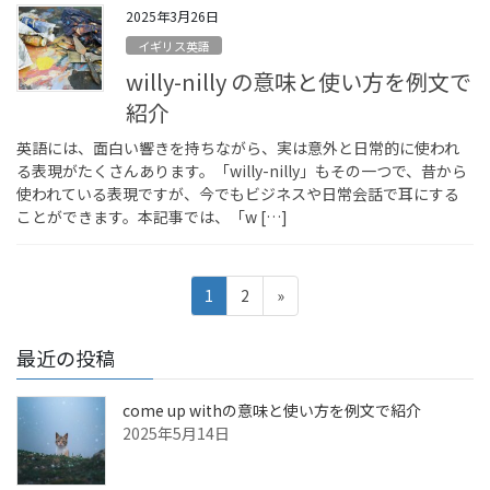
2025年3月26日
イギリス英語
willy-nilly の意味と使い方を例文で
紹介
英語には、面白い響きを持ちながら、実は意外と日常的に使われ
る表現がたくさんあります。「willy-nilly」もその一つで、昔から
使われている表現ですが、今でもビジネスや日常会話で耳にする
ことができます。本記事では、「w […]
投
固
固
1
2
»
稿
定
定
ペ
ペ
の
最近の投稿
ー
ー
ペ
ジ
ジ
ー
come up withの意味と使い方を例文で紹介
2025年5月14日
ジ
送