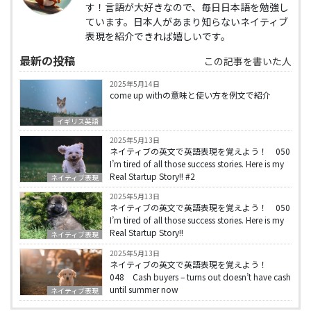
す！言語が大好きなので、毎日日本語を勉強し
ています。日本人があまり知らないネイティブ
表現を紹介できれば嬉しいです。
最新の投稿
この記事を書いた人
2025年5月14日
come up withの意味と使い方を例文で紹介
イギリス英語
2025年5月13日
ネイティブの英文で英語表現を覚えよう！ 050
I’m tired of all those success stories. Here is my
Real Startup Story!! #2
ネイティブ表現
2025年5月13日
ネイティブの英文で英語表現を覚えよう！ 050
I’m tired of all those success stories. Here is my
Real Startup Story!!
ネイティブ表現
2025年5月13日
ネイティブの英文で英語表現を覚えよう！
048 Cash buyers – turns out doesn’t have cash
until summer now
ネイティブ表現