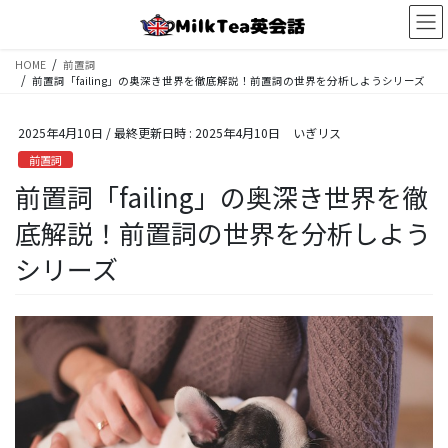
コ
ナ
ン
ビ
テ
ゲ
HOME
前置詞
ン
ー
前置詞「failing」の奥深き世界を徹底解説！前置詞の世界を分析しようシリーズ
ツ
シ
へ
ョ
2025年4月10日
/ 最終更新日時 :
2025年4月10日
いぎリス
ス
ン
キ
に
前置詞
ッ
移
前置詞「failing」の奥深き世界を徹
プ
動
底解説！前置詞の世界を分析しよう
シリーズ