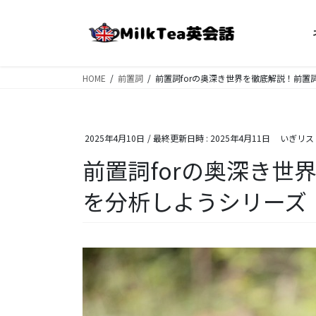
コ
ナ
ン
ビ
テ
ゲ
ン
ー
ツ
シ
HOME
前置詞
前置詞forの奥深き世界を徹底解説！前
へ
ョ
ス
ン
キ
に
2025年4月10日
/ 最終更新日時 :
2025年4月11日
いぎリス
ッ
移
プ
動
前置詞forの奥深き世
を分析しようシリーズ