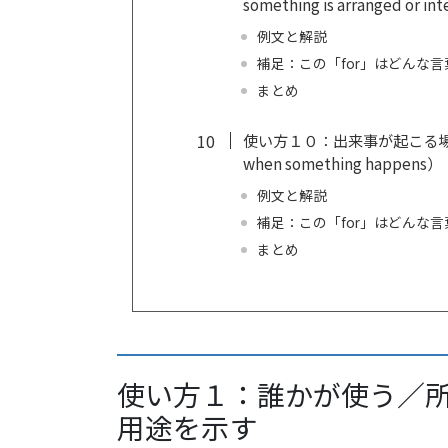
something is arranged or in
例文と解説
補足：この「for」はどんな
まとめ
使い方１０：出来事が起こる場面・機会
when something happens）
例文と解説
補足：この「for」はどんな
まとめ
使い方１：誰かが使う／
用途を示す