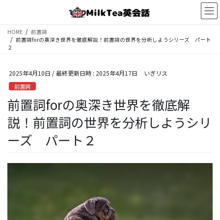
コ
ナ
ン
ビ
テ
ゲ
HOME
前置詞
ン
ー
前置詞forの奥深き世界を徹底解説！前置詞の世界を分析しようシリーズ パート
ツ
シ
２
へ
ョ
ス
ン
2025年4月10日
/ 最終更新日時 :
2025年4月17日
いぎリス
キ
に
ッ
移
前置詞
プ
動
前置詞forの奥深き世界を徹底解
説！前置詞の世界を分析しようシリ
ーズ パート２